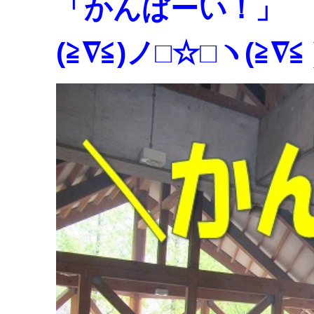
「かんぱーい！」
(≧∇≦)ノ□☆□ヽ(≧∇≦ 