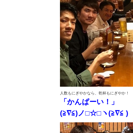
人数もにぎやかなら、乾杯もにぎやか！
「かんぱーい！」
(≧∇≦)ノ□☆□ヽ(≧∇≦ )