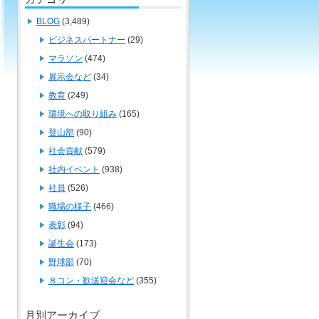
BLOG
(3,489)
ビジネスパートナー
(29)
マラソン
(474)
展示会など
(34)
教育
(249)
環境への取り組み
(165)
登山部
(90)
社会貢献
(579)
社内イベント
(938)
社員
(526)
職場の様子
(466)
表彰
(94)
誕生会
(173)
野球部
(70)
８コン・歓送迎会など
(355)
月別アーカイブ