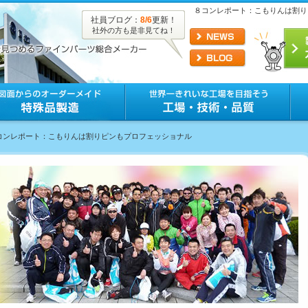
８コンレポート：こもりんは割り
社員ブログ：
8/6
更新！
社外の方も是非見てね！
８コンレポート：こもりんは割りピンもプロフェッショナル