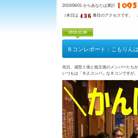
2010/06/01 からあなたは累計
（本日は
番目のアクセスです。 
2019.11.06
８コンレポート：こもりん
先日、成型１係と捻立係のメンバーたち
いつもは「８人コンパ」な８コンですが