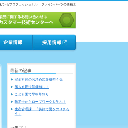
ピンもプロフェッショナル
ファインパーツの西精工
最新の記事
安全祈願のお浄め式＠成型４係
第６６期決算棚卸し！
こども園で早朝草刈り
防災士からロープワークを学ぶ！
生産管理課 「笑顔で夏をのりきろ
う」
カテゴリ