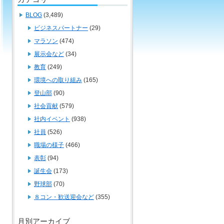
BLOG
(3,489)
ビジネスパートナー
(29)
マラソン
(474)
展示会など
(34)
教育
(249)
環境への取り組み
(165)
登山部
(90)
社会貢献
(579)
社内イベント
(938)
社員
(526)
職場の様子
(466)
表彰
(94)
誕生会
(173)
野球部
(70)
８コン・歓送迎会など
(355)
月別アーカイブ