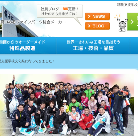
聴覚支援学校
社員ブログ：
8/6
更新！
社外の方も是非見てね！
聴覚支援学校文化祭に行ってきました！