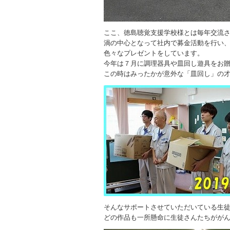
ここ、徳島聴覚支援学校様とは毎年交流
渦の中心となって社内で募金活動を行い
色々なプレゼントをしています。
今年は７月に調理器具や皿回し遊具をお
この時はみったかが意外な「皿回し」の
そんなサポートさせていただいている生
どの作品も一所懸命に生徒さんたちがが