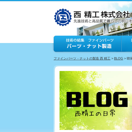
ファインパーツ・ナットの製造 西 精工
>
BLOG
> 