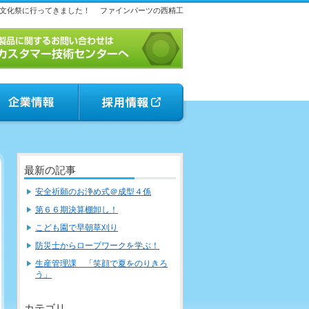
文化祭に行ってきました！
ファインパーツの西精工
最新の記事
安全祈願のお浄め式＠成型４係
第６６期決算棚卸し！
こども園で早朝草刈り
防災士からロープワークを学ぶ！
生産管理課 「笑顔で夏をのりきろ
う」
カテゴリ