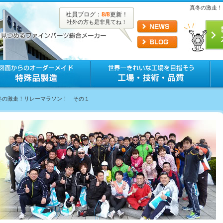
真冬の激走！
社員ブログ：
8/8
更新！
社外の方も是非見てね！
真冬の激走！リレーマラソン！ その１