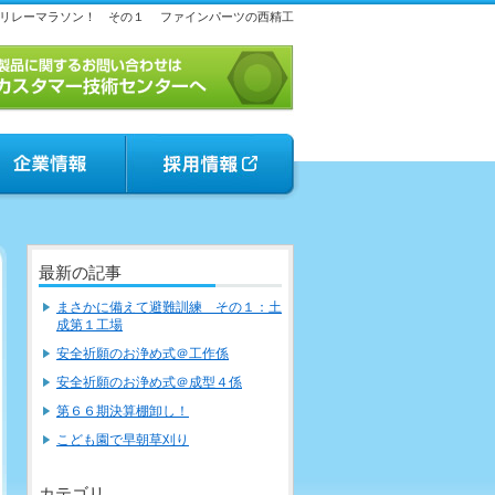
リレーマラソン！ その１
ファインパーツの西精工
最新の記事
まさかに備えて避難訓練 その１：土
成第１工場
安全祈願のお浄め式＠工作係
安全祈願のお浄め式＠成型４係
第６６期決算棚卸し！
こども園で早朝草刈り
カテゴリ