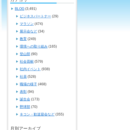
BLOG
(3,491)
ビジネスパートナー
(29)
マラソン
(474)
展示会など
(34)
教育
(249)
環境への取り組み
(165)
登山部
(90)
社会貢献
(579)
社内イベント
(938)
社員
(528)
職場の様子
(468)
表彰
(94)
誕生会
(173)
野球部
(70)
８コン・歓送迎会など
(355)
月別アーカイブ