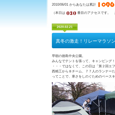
2010/06/01 からあなたは累計
（本日は
番目のアクセスです。 
2020.02.21
真冬の激走！リレーマラソ
早朝の徳島中央公園。
みんなでテントを張って、キャンピング
・・・ではなくて、この日は「第２回エ
西精工から８チーム、７７人のランナー
ってことで、寒さをしのぐためのベース