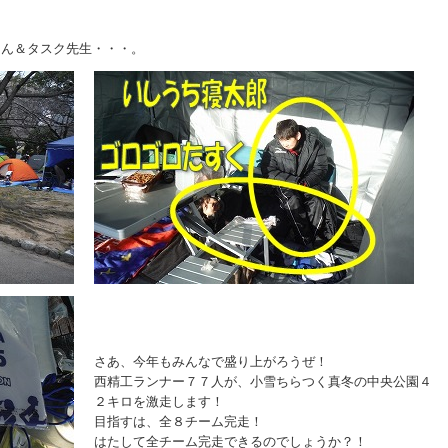
ゃん＆タスク先生・・・。
さあ、今年もみんなで盛り上がろうぜ！
西精工ランナー７７人が、小雪ちらつく真冬の中央公園４
２キロを激走します！
目指すは、全８チーム完走！
はたして全チーム完走できるのでしょうか？！