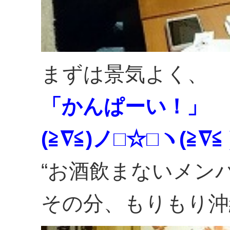
まずは景気よく、
「かんぱーい！」
(≧∇≦)ノ□☆□ヽ(≧∇≦ 
“お酒飲まないメン
その分、もりもり沖