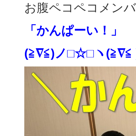
お腹ペコペコメンバ
「かんぱーい！」
(≧∇≦)ノ□☆□ヽ(≧∇≦ 