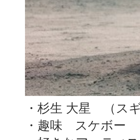
・杉生 大星 （ス
・趣味 スケボー