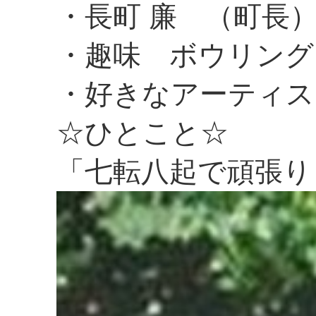
・長町 廉 （町長
・趣味 ボウリング
・好きなアーティスト 
☆ひとこと☆
「七転八起で頑張り