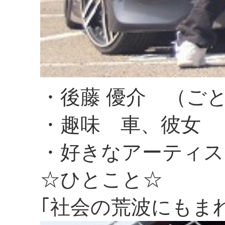
・後藤 優介 （ご
・趣味 車、彼女
・好きなアーティス
☆ひとこと☆
｢社会の荒波にもま