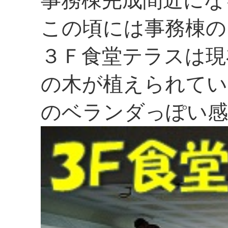
事務棟完成間近にな
この頃には事務棟の
３Ｆ食堂テラスは現
の木が植えられてい
のベランダっぽい感