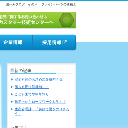
夏休みブログ その４
ファインパーツの西精工
最新の記事
安全祈願のお浄め式＠成型４係
第６６期決算棚卸し！
こども園で早朝草刈り
防災士からロープワークを学ぶ！
生産管理課 「笑顔で夏をのりきろ
う」
カテゴリ