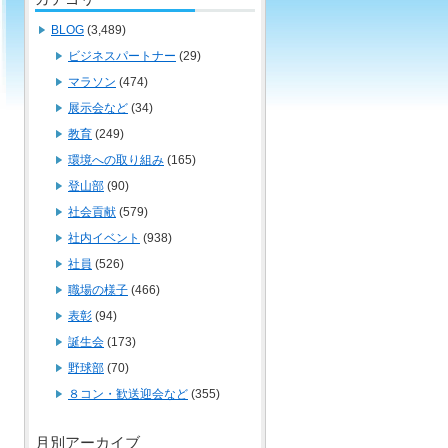
BLOG
(3,489)
ビジネスパートナー
(29)
マラソン
(474)
展示会など
(34)
教育
(249)
環境への取り組み
(165)
登山部
(90)
社会貢献
(579)
社内イベント
(938)
社員
(526)
職場の様子
(466)
表彰
(94)
誕生会
(173)
野球部
(70)
８コン・歓送迎会など
(355)
月別アーカイブ