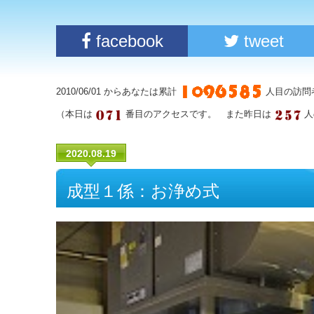
facebook
tweet
2010/06/01 からあなたは累計
人目の訪問
（本日は
番目のアクセスです。 また昨日は
人
2020.08.19
成型１係：お浄め式