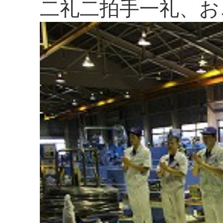
二礼二拍手一礼、お