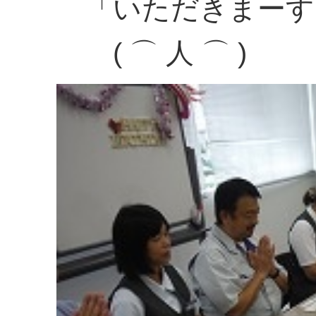
「いただきまーす
( ⌒ 人 ⌒ )