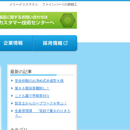
メリークリスマス☆
ファインパーツの西精工
最新の記事
安全祈願のお浄め式＠成型４係
第６６期決算棚卸し！
こども園で早朝草刈り
防災士からロープワークを学ぶ！
生産管理課 「笑顔で夏をのりきろ
う」
カテゴリ