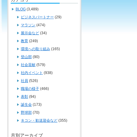
BLOG
(3,489)
ビジネスパートナー
(29)
マラソン
(474)
展示会など
(34)
教育
(249)
環境への取り組み
(165)
登山部
(90)
社会貢献
(579)
社内イベント
(938)
社員
(526)
職場の様子
(466)
表彰
(94)
誕生会
(173)
野球部
(70)
８コン・歓送迎会など
(355)
月別アーカイブ