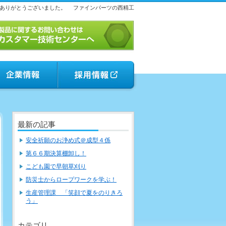
ありがとうございました。
ファインパーツの西精工
最新の記事
安全祈願のお浄め式＠成型４係
第６６期決算棚卸し！
こども園で早朝草刈り
防災士からロープワークを学ぶ！
生産管理課 「笑顔で夏をのりきろ
う」
カテゴリ