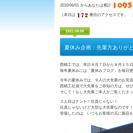
2010/06/01 からあなたは累計
（本日は
番目のアクセスです。 
2021.08.08
夏休み企画：先輩方ありが
西精工では、本日８月７日から８月１５
毎年夏休みには「夏休みブログ」を毎日
今年の夏休みでは、９人の大先輩のお見
西精工社員で大先輩をご存知の方は、ぜ
そして！もし大先輩ご本人がご覧くださ
２人目はナント！社員じゃない！
社員じゃないけど大切な大先輩なのです
登場したのは、いつもお客様の元に製品