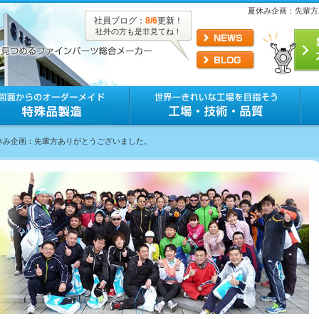
夏休み企画：先輩方
社員ブログ：
8/6
更新！
社外の方も是非見てね！
夏休み企画：先輩方ありがとうございました。