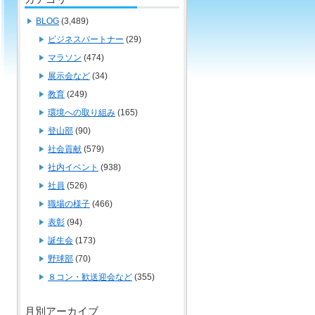
BLOG
(3,489)
ビジネスパートナー
(29)
マラソン
(474)
展示会など
(34)
教育
(249)
環境への取り組み
(165)
登山部
(90)
社会貢献
(579)
社内イベント
(938)
社員
(526)
職場の様子
(466)
表彰
(94)
誕生会
(173)
野球部
(70)
８コン・歓送迎会など
(355)
月別アーカイブ