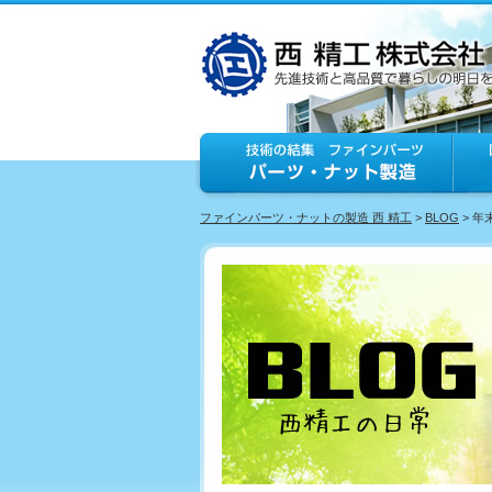
ファインパーツ・ナットの製造 西 精工
>
BLOG
> 