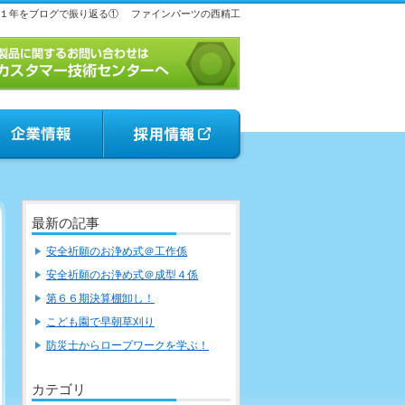
１年をブログで振り返る①
ファインパーツの西精工
最新の記事
安全祈願のお浄め式＠工作係
安全祈願のお浄め式＠成型４係
第６６期決算棚卸し！
こども園で早朝草刈り
防災士からロープワークを学ぶ！
カテゴリ