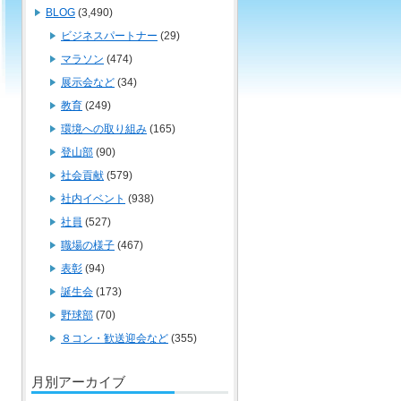
BLOG
(3,490)
ビジネスパートナー
(29)
マラソン
(474)
展示会など
(34)
教育
(249)
環境への取り組み
(165)
登山部
(90)
社会貢献
(579)
社内イベント
(938)
社員
(527)
職場の様子
(467)
表彰
(94)
誕生会
(173)
野球部
(70)
８コン・歓送迎会など
(355)
月別アーカイブ