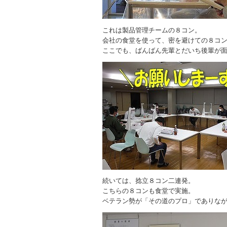
これは製品管理チームの８コン。
会社の食堂を使って、密を避けての８コ
ここでも、ばんばん先輩とだいち後輩が
続いては、捻立８コン二連発。
こちらの８コンも食堂で実施。
ベテラン勢が「その道のプロ」でありな