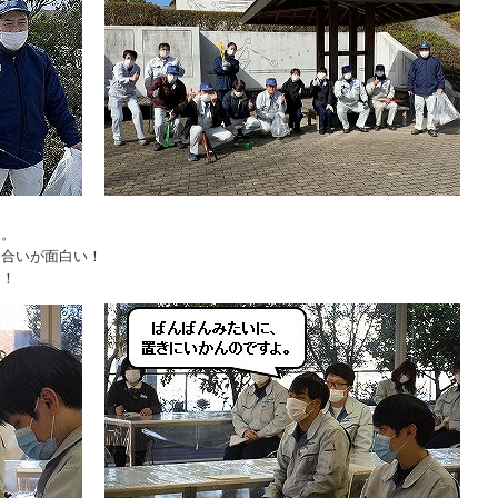
す。
け合いが面白い！
す！