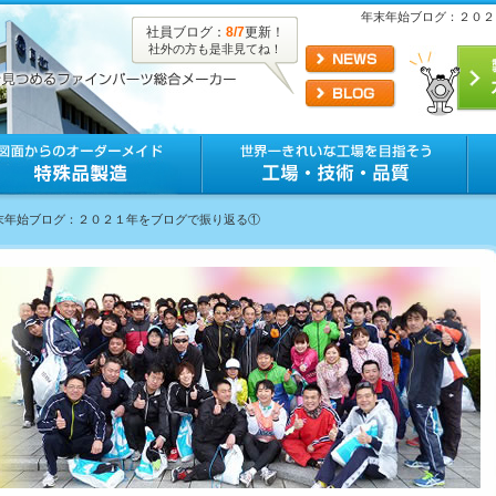
年末年始ブログ：２０２
社員ブログ：
8/7
更新！
社外の方も是非見てね！
年末年始ブログ：２０２１年をブログで振り返る①