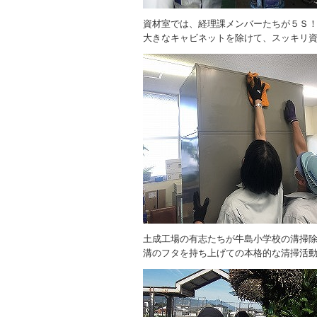
資材室では、経理課メンバーたちが５Ｓ
大きなキャビネットを除けて、スッキリ
土成工場の有志たちが牛島小学校の溝掃
溝のフタを持ち上げての本格的な清掃活