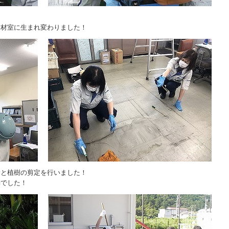
！
資材室に生まれ変わりました！
除と植樹の剪定を行いました！
動でした！