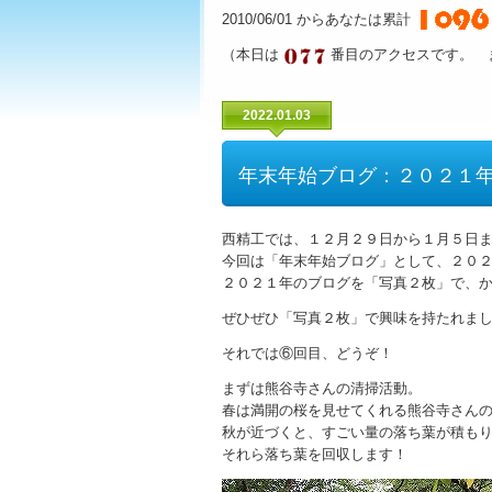
2010/06/01 からあなたは累計
（本日は
番目のアクセスです。 
2022.01.03
年末年始ブログ：２０２１
西精工では、１２月２９日から１月５日
今回は「年末年始ブログ」として、２０
２０２１年のブログを「写真２枚」で、
ぜひぜひ「写真２枚」で興味を持たれま
それでは⑥回目、どうぞ！
まずは熊谷寺さんの清掃活動。
春は満開の桜を見せてくれる熊谷寺さん
秋が近づくと、すごい量の落ち葉が積も
それら落ち葉を回収します！