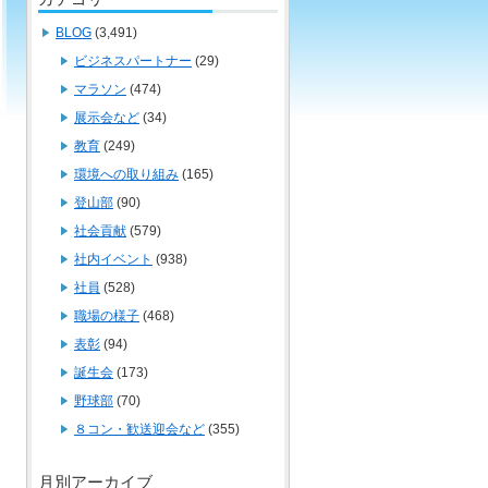
BLOG
(3,491)
ビジネスパートナー
(29)
マラソン
(474)
展示会など
(34)
教育
(249)
環境への取り組み
(165)
登山部
(90)
社会貢献
(579)
社内イベント
(938)
社員
(528)
職場の様子
(468)
表彰
(94)
誕生会
(173)
野球部
(70)
８コン・歓送迎会など
(355)
月別アーカイブ