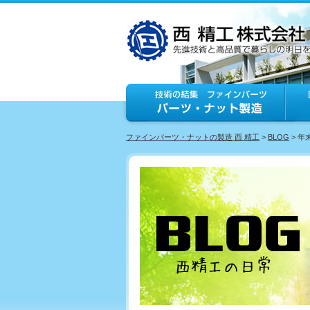
ファインパーツ・ナットの製造 西 精工
>
BLOG
> 