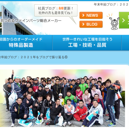
年末年始ブログ：２０２
社員ブログ：
8/8
更新！
社外の方も是非見てね！
年末年始ブログ：２０２１年をブログで振り返る⑥