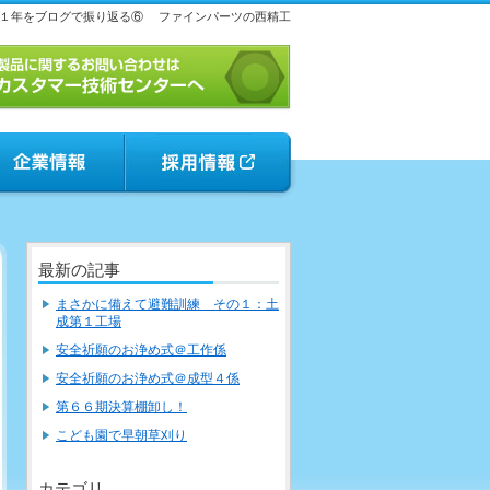
１年をブログで振り返る⑥
ファインパーツの西精工
最新の記事
まさかに備えて避難訓練 その１：土
成第１工場
安全祈願のお浄め式＠工作係
安全祈願のお浄め式＠成型４係
第６６期決算棚卸し！
こども園で早朝草刈り
カテゴリ