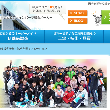
国府支援学校様で
社員ブログ：
8/7
更新！
社外の方も是非見てね！
国府支援学校様で除草作業＆フュージョン！