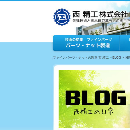
ファインパーツ・ナットの製造 西 精工
>
BLOG
> 