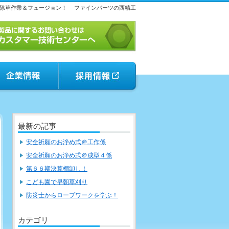
除草作業＆フュージョン！
ファインパーツの西精工
最新の記事
安全祈願のお浄め式＠工作係
安全祈願のお浄め式＠成型４係
第６６期決算棚卸し！
こども園で早朝草刈り
防災士からロープワークを学ぶ！
カテゴリ