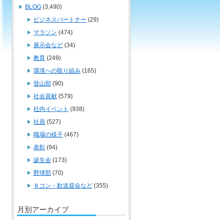
BLOG
(3,490)
ビジネスパートナー
(29)
マラソン
(474)
展示会など
(34)
教育
(249)
環境への取り組み
(165)
登山部
(90)
社会貢献
(579)
社内イベント
(938)
社員
(527)
職場の様子
(467)
表彰
(94)
誕生会
(173)
野球部
(70)
８コン・歓送迎会など
(355)
月別アーカイブ