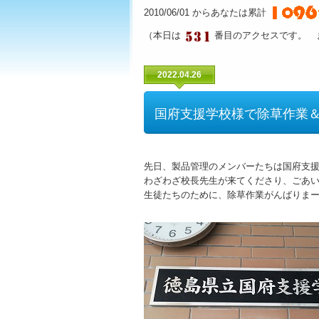
2010/06/01 からあなたは累計
（本日は
番目のアクセスです。 
2022.04.26
国府支援学校様で除草作業
先日、製品管理のメンバーたちは国府支
わざわざ校長先生が来てくださり、ごあ
生徒たちのために、除草作業がんばりま