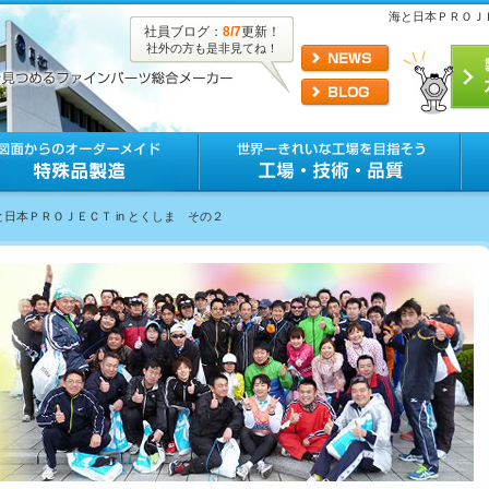
海と日本ＰＲＯＪＥ
社員ブログ：
8/7
更新！
社外の方も是非見てね！
と日本ＰＲＯＪＥＣＴ in とくしま その２