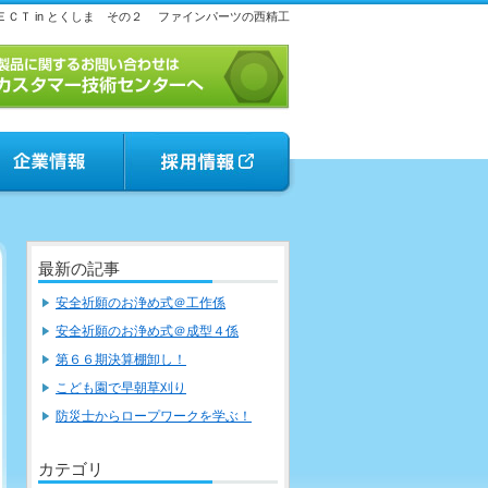
ＣＴ in とくしま その２
ファインパーツの西精工
最新の記事
安全祈願のお浄め式＠工作係
安全祈願のお浄め式＠成型４係
第６６期決算棚卸し！
こども園で早朝草刈り
防災士からロープワークを学ぶ！
カテゴリ