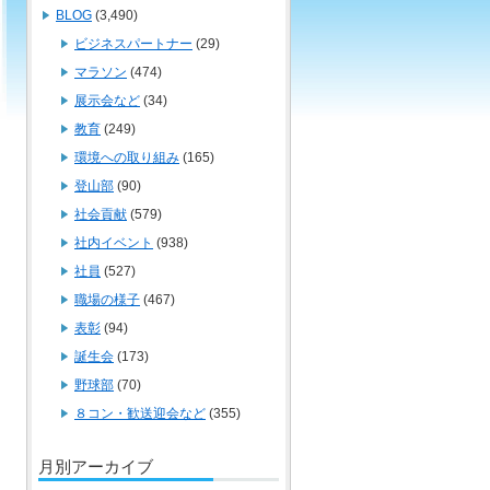
BLOG
(3,490)
ビジネスパートナー
(29)
マラソン
(474)
展示会など
(34)
教育
(249)
環境への取り組み
(165)
登山部
(90)
社会貢献
(579)
社内イベント
(938)
社員
(527)
職場の様子
(467)
表彰
(94)
誕生会
(173)
野球部
(70)
８コン・歓送迎会など
(355)
月別アーカイブ