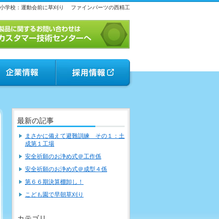
小学校：運動会前に草刈り
ファインパーツの西精工
最新の記事
まさかに備えて避難訓練 その１：土
成第１工場
安全祈願のお浄め式＠工作係
安全祈願のお浄め式＠成型４係
第６６期決算棚卸し！
こども園で早朝草刈り
カテゴリ