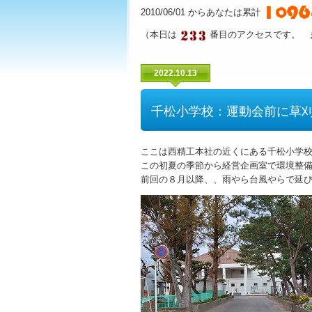
2010/06/01 からあなたは累計
（本日は
番目のアクセスです。 
2022.10.13
千松小学校：運動会前に草
ここは西精工本社の近くにある千松小学
この初夏の季節から経営企画室で環境整
前回の８月以降、、雨やら台風やらで延