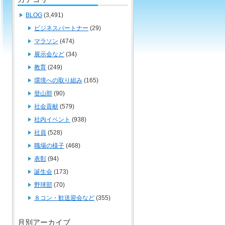
BLOG
(3,491)
ビジネスパートナー
(29)
マラソン
(474)
展示会など
(34)
教育
(249)
環境への取り組み
(165)
登山部
(90)
社会貢献
(579)
社内イベント
(938)
社員
(528)
職場の様子
(468)
表彰
(94)
誕生会
(173)
野球部
(70)
８コン・歓送迎会など
(355)
月別アーカイブ