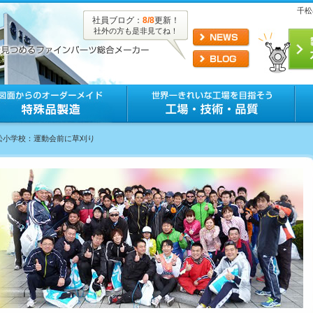
千松
社員ブログ：
8/8
更新！
社外の方も是非見てね！
千松小学校：運動会前に草刈り