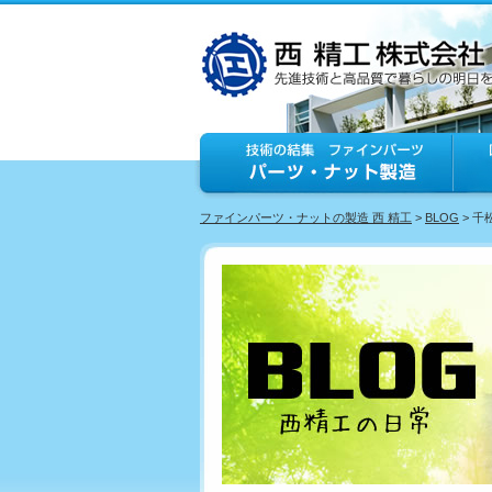
ファインパーツ・ナットの製造 西 精工
>
BLOG
> 