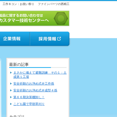
工作８コン：お祝い祭り
ファインパーツの西精工
最新の記事
まさかに備えて避難訓練 その１：土
成第１工場
安全祈願のお浄め式＠工作係
安全祈願のお浄め式＠成型４係
第６６期決算棚卸し！
こども園で早朝草刈り
カテゴリ