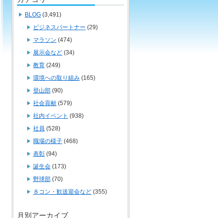
BLOG
(3,491)
ビジネスパートナー
(29)
マラソン
(474)
展示会など
(34)
教育
(249)
環境への取り組み
(165)
登山部
(90)
社会貢献
(579)
社内イベント
(938)
社員
(528)
職場の様子
(468)
表彰
(94)
誕生会
(173)
野球部
(70)
８コン・歓送迎会など
(355)
月別アーカイブ