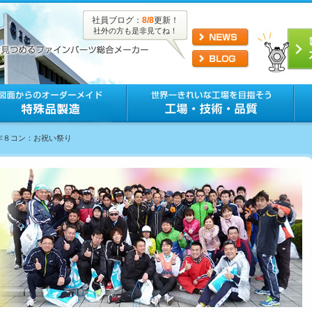
社員ブログ：
8/8
更新！
社外の方も是非見てね！
工作８コン：お祝い祭り