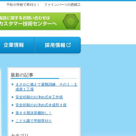
千松小学校で草刈り！
ファインパーツの西精工
最新の記事
まさかに備えて避難訓練 その１：土
成第１工場
安全祈願のお浄め式＠工作係
安全祈願のお浄め式＠成型４係
第６６期決算棚卸し！
こども園で早朝草刈り
カテゴリ