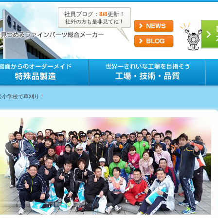
社員ブログ：
8/8
更新！
社外の方も是非見てね！
千松小学校で草刈り！