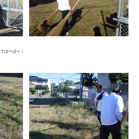
草でぼーぼー！