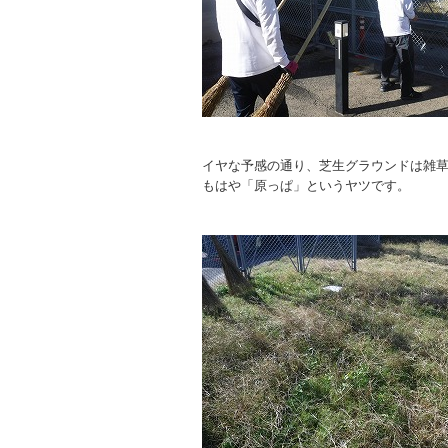
イヤな予感の通り、芝生グラウンドは雑
もはや「原っぱ」というヤツです。