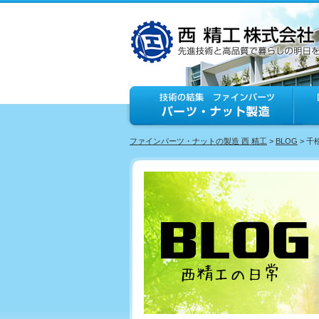
ファインパーツ・ナットの製造 西 精工
>
BLOG
> 