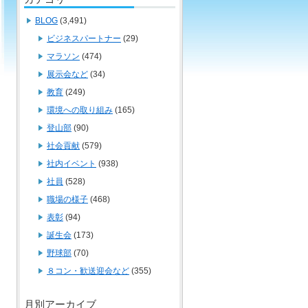
BLOG
(3,491)
ビジネスパートナー
(29)
マラソン
(474)
展示会など
(34)
教育
(249)
環境への取り組み
(165)
登山部
(90)
社会貢献
(579)
社内イベント
(938)
社員
(528)
職場の様子
(468)
表彰
(94)
誕生会
(173)
野球部
(70)
８コン・歓送迎会など
(355)
月別アーカイブ