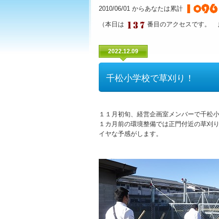
2010/06/01 からあなたは累計
（本日は
番目のアクセスです。 
2022.12.09
千松小学校で草刈り！
１１月初旬、経営企画室メンバーで千松
１カ月前の環境整備では正門付近の草刈
イヤな予感がします。