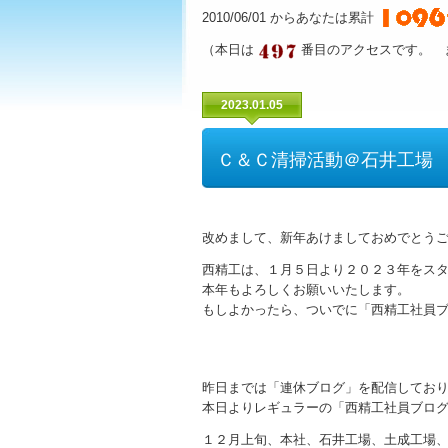
2010/06/01 からあなたは累計
（本日は
番目のアクセスです。 
2023.01.05
Ｃ＆Ｃ清掃活動＠石井工場
改めまして、新年あけましておめでとう
西精工は、１月５日より２０２３年をス
本年もよろしくお願いいたします。
もしよかったら、ついでに「西精工社員
昨日までは「連休ブログ」を配信してお
本日よりレギュラーの「西精工社員ブロ
１２月上旬、本社、石井工場、土成工場