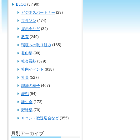
BLOG
(3,490)
ビジネスパートナー
(29)
マラソン
(474)
展示会など
(34)
教育
(249)
環境への取り組み
(165)
登山部
(90)
社会貢献
(579)
社内イベント
(938)
社員
(527)
職場の様子
(467)
表彰
(94)
誕生会
(173)
野球部
(70)
８コン・歓送迎会など
(355)
月別アーカイブ