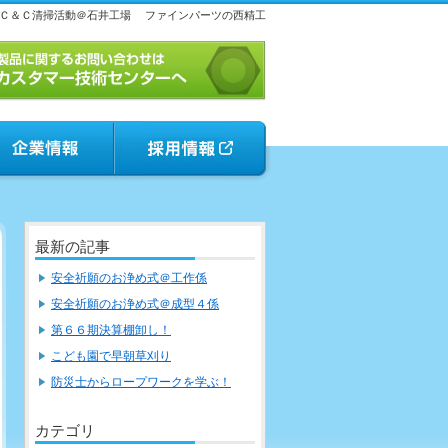
Ｃ＆Ｃ清掃活動＠石井工場
ファインパーツの西精工
最新の記事
安全祈願のお浄め式＠工作係
安全祈願のお浄め式＠成型４係
第６６期決算棚卸し！
こども園で早朝草刈り
防災士からロープワークを学ぶ！
カテゴリ