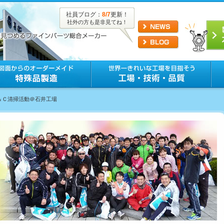
社員ブログ：
8/7
更新！
社外の方も是非見てね！
Ｃ＆Ｃ清掃活動＠石井工場