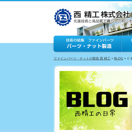
ファインパーツ・ナットの製造 西 精工
>
BLOG
> 