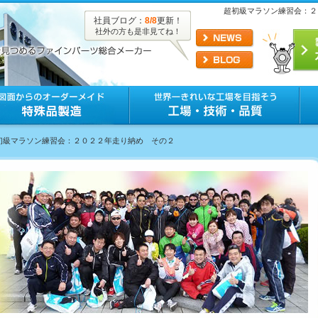
超初級マラソン練習会：２
社員ブログ：
8/8
更新！
社外の方も是非見てね！
超初級マラソン練習会：２０２２年走り納め その２