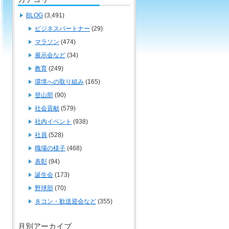
BLOG
(3,491)
ビジネスパートナー
(29)
マラソン
(474)
展示会など
(34)
教育
(249)
環境への取り組み
(165)
登山部
(90)
社会貢献
(579)
社内イベント
(938)
社員
(528)
職場の様子
(468)
表彰
(94)
誕生会
(173)
野球部
(70)
８コン・歓送迎会など
(355)
月別アーカイブ