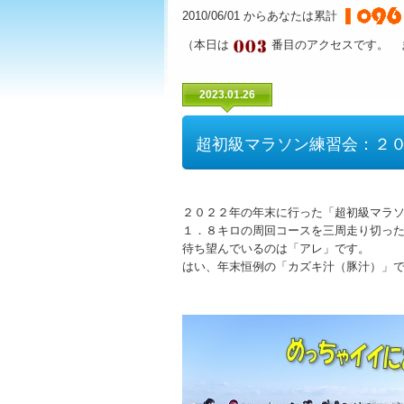
2010/06/01 からあなたは累計
（本日は
番目のアクセスです。 
2023.01.26
超初級マラソン練習会：２
２０２２年の年末に行った「超初級マラ
１．８キロの周回コースを三周走り切っ
待ち望んでいるのは「アレ」です。
はい、年末恒例の「カズキ汁（豚汁）」