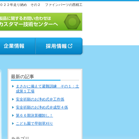
０２２年走り納め その２
ファインパーツの西精工
最新の記事
まさかに備えて避難訓練 その１：土
成第１工場
安全祈願のお浄め式＠工作係
安全祈願のお浄め式＠成型４係
第６６期決算棚卸し！
こども園で早朝草刈り
カテゴリ