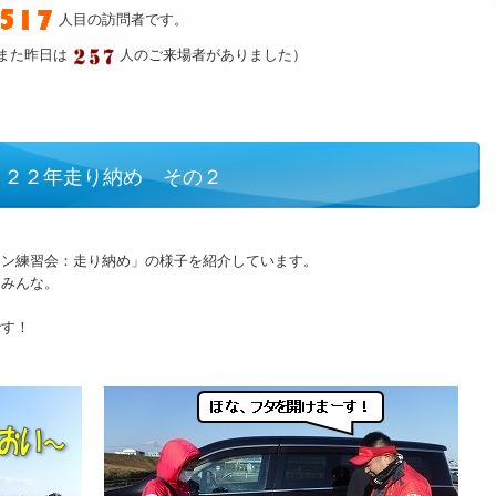
人目の訪問者です。
また昨日は
人のご来場者がありました）
０２２年走り納め その２
ソン練習会：走り納め」の様子を紹介しています。
たみんな。
です！