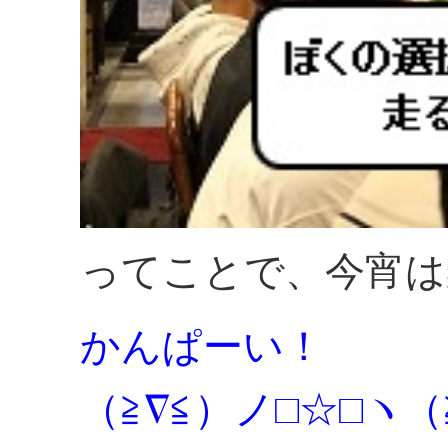
ってことで、今宵は
かんぱーい！
（≧∇≦）ノ□☆□ヽ（≧