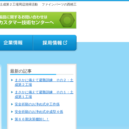
土成第２工場周辺清掃活動
ファインパーツの西精工
最新の記事
まさかに備えて避難訓練 その２：土
成第２工場
まさかに備えて避難訓練 その１：土
成第１工場
安全祈願のお浄め式＠工作係
安全祈願のお浄め式＠成型４係
第６６期決算棚卸し！