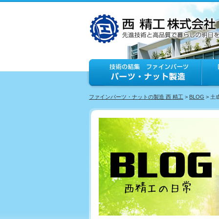
ファインパーツ・ナットの製造 西 精工
>
BLOG
> 