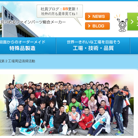
社員ブログ：
8/9
更新！
社外の方も是非見てね！
土成第２工場周辺清掃活動