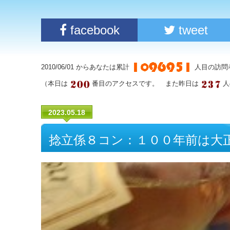
facebook
tweet
2010/06/01 からあなたは累計
人目の訪問
（本日は
番目のアクセスです。 また昨日は
人
2023.05.18
捻立係８コン：１００年前は大