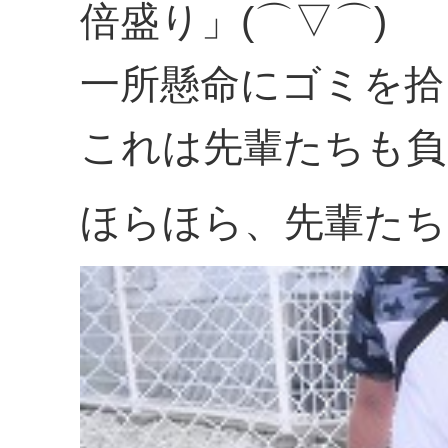
倍盛り」(⌒▽⌒)
一所懸命にゴミを拾
これは先輩たちも負
ほらほら、先輩たち