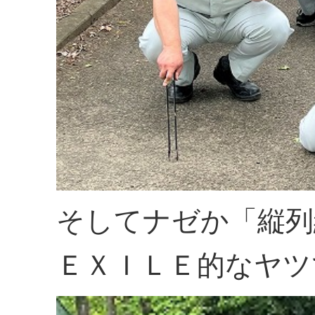
そしてナゼか「縦列
ＥＸＩＬＥ的なヤツ