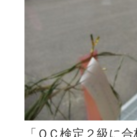
「ＱＣ検定２級に合