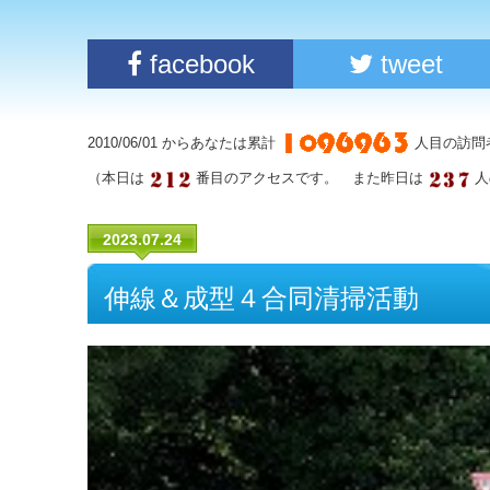
facebook
tweet
2010/06/01 からあなたは累計
人目の訪問
（本日は
番目のアクセスです。 また昨日は
人
2023.07.24
伸線＆成型４合同清掃活動