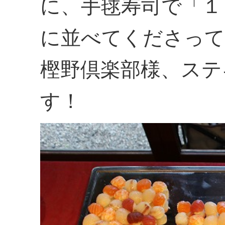
に、手毬寿司で「１
に並べてくださって
樫野倶楽部様、ステ
す！