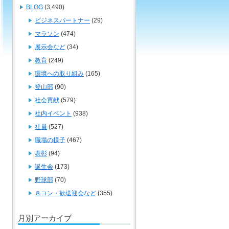
BLOG
(3,490)
ビジネスパートナー
(29)
マラソン
(474)
展示会など
(34)
教育
(249)
環境への取り組み
(165)
登山部
(90)
社会貢献
(579)
社内イベント
(938)
社員
(527)
職場の様子
(467)
表彰
(94)
誕生会
(173)
野球部
(70)
８コン・歓送迎会など
(355)
月別アーカイブ