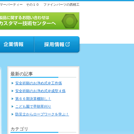
マーパーティー その１０
ファインパーツの西精工
最新の記事
安全祈願のお浄め式＠工作係
安全祈願のお浄め式＠成型４係
第６６期決算棚卸し！
こども園で早朝草刈り
防災士からロープワークを学ぶ！
カテゴリ