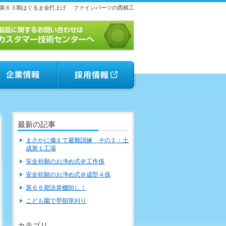
第６３期はぐるま会打上げ
ファインパーツの西精工
最新の記事
まさかに備えて避難訓練 その１：土
成第１工場
安全祈願のお浄め式＠工作係
安全祈願のお浄め式＠成型４係
第６６期決算棚卸し！
こども園で早朝草刈り
カテゴリ