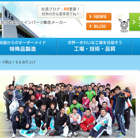
社員ブログ：
8/8
更新！
社外の方も是非見てね！
第６３期はぐるま会打上げ