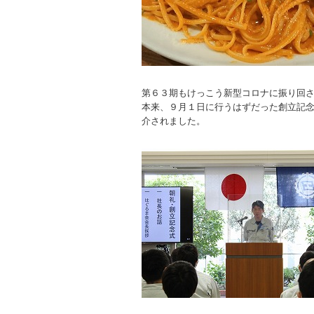
第６３期もけっこう新型コロナに振り回
本来、９月１日に行うはずだった創立記
介されました。