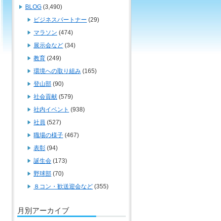
BLOG
(3,490)
ビジネスパートナー
(29)
マラソン
(474)
展示会など
(34)
教育
(249)
環境への取り組み
(165)
登山部
(90)
社会貢献
(579)
社内イベント
(938)
社員
(527)
職場の様子
(467)
表彰
(94)
誕生会
(173)
野球部
(70)
８コン・歓送迎会など
(355)
月別アーカイブ