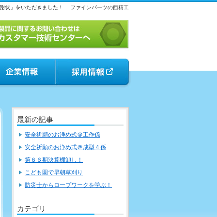
謝状」をいただきました！
ファインパーツの西精工
最新の記事
安全祈願のお浄め式＠工作係
安全祈願のお浄め式＠成型４係
第６６期決算棚卸し！
こども園で早朝草刈り
防災士からロープワークを学ぶ！
カテゴリ