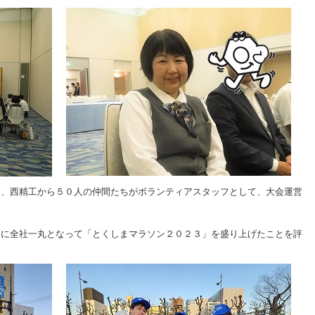
は、西精工から５０人の仲間たちがボランティアスタッフとして、大会運営
さに全社一丸となって「とくしまマラソン２０２３」を盛り上げたことを評