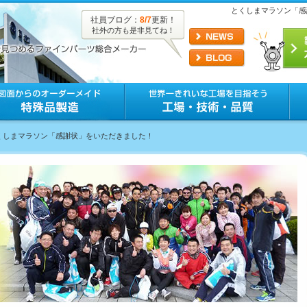
とくしまマラソン「感
社員ブログ：
8/7
更新！
社外の方も是非見てね！
とくしまマラソン「感謝状」をいただきました！