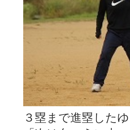
３塁まで進塁したゆ