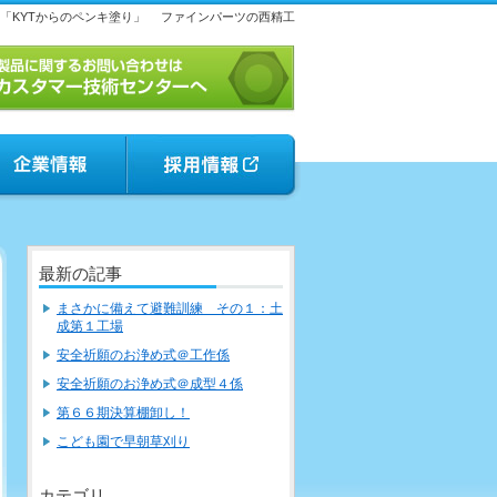
「KYTからのペンキ塗り」
ファインパーツの西精工
最新の記事
まさかに備えて避難訓練 その１：土
成第１工場
安全祈願のお浄め式＠工作係
安全祈願のお浄め式＠成型４係
第６６期決算棚卸し！
こども園で早朝草刈り
カテゴリ