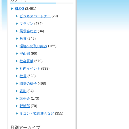
BLOG
(3,491)
ビジネスパートナー
(29)
マラソン
(474)
展示会など
(34)
教育
(249)
環境への取り組み
(165)
登山部
(90)
社会貢献
(579)
社内イベント
(938)
社員
(528)
職場の様子
(468)
表彰
(94)
誕生会
(173)
野球部
(70)
８コン・歓送迎会など
(355)
月別アーカイブ