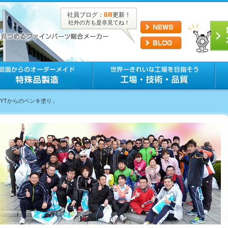
社員ブログ：
8/8
更新！
社外の方も是非見てね！
KYTからのペンキ塗り」