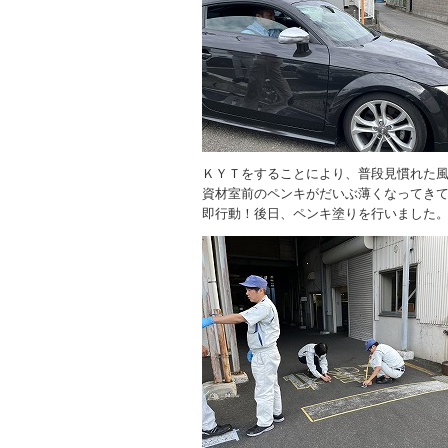
ＫＹＴをすることにより、普段見慣れた
資材室前のペンキがだいぶ薄くなってき
即行動！後日、ペンキ塗りを行いました