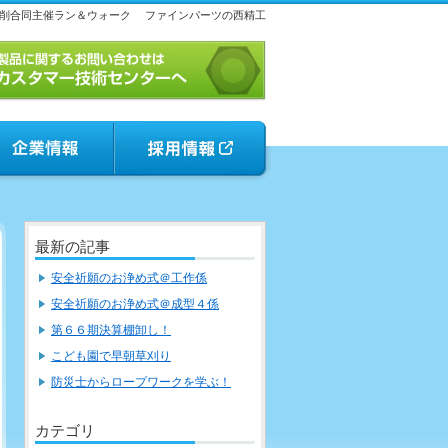
削合同主催ラン＆ウォーク
ファインパーツの西精工
最新の記事
安全祈願のお浄め式＠工作係
安全祈願のお浄め式＠成型４係
第６６期決算棚卸し！
こども園で早朝草刈り
防災士からロープワークを学ぶ！
カテゴリ