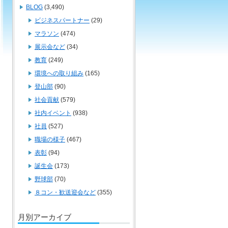
BLOG
(3,490)
ビジネスパートナー
(29)
マラソン
(474)
展示会など
(34)
教育
(249)
環境への取り組み
(165)
登山部
(90)
社会貢献
(579)
社内イベント
(938)
社員
(527)
職場の様子
(467)
表彰
(94)
誕生会
(173)
野球部
(70)
８コン・歓送迎会など
(355)
月別アーカイブ