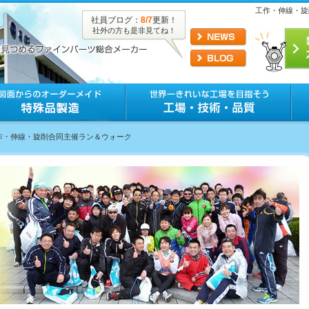
工作・伸線・旋
社員ブログ：
8/7
更新！
社外の方も是非見てね！
工作・伸線・旋削合同主催ラン＆ウォーク