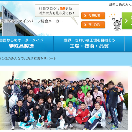
成型１係のみん
社員ブログ：
8/9
更新！
社外の方も是非見てね！
成型１係のみんなで八万幼稚園をサポート