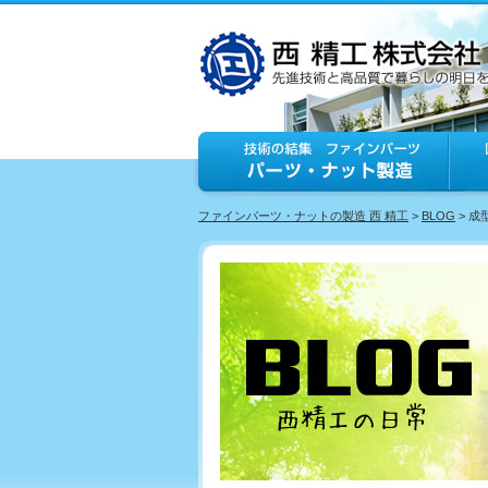
ファインパーツ・ナットの製造 西 精工
>
BLOG
> 