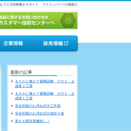
なで八万幼稚園をサポート
ファインパーツの西精工
最新の記事
まさかに備えて避難訓練 その２：土
成第２工場
まさかに備えて避難訓練 その１：土
成第１工場
安全祈願のお浄め式＠工作係
安全祈願のお浄め式＠成型４係
第６６期決算棚卸し！