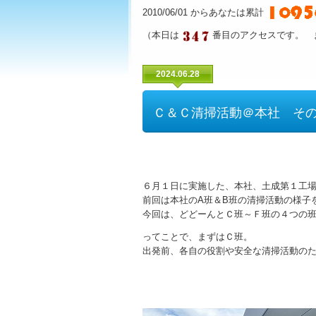
2010/06/01 からあなたは累計
（本日は
番目のアクセスです。 
2024.06.28
Ｃ＆Ｃ清掃活動＠本社 そ
６月１日に実施した、本社、土成第１工
前回は本社のA班＆B班の清掃活動の様子
今回は、どどーんとＣ班～Ｆ班の４つの
ってことで、まずはＣ班。
出発前、各自の役割や安全な清掃活動の