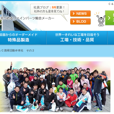
Ｃ＆
社員ブログ：
8/6
更新！
社外の方も是非見てね！
Ｃ＆Ｃ清掃活動＠本社 その２