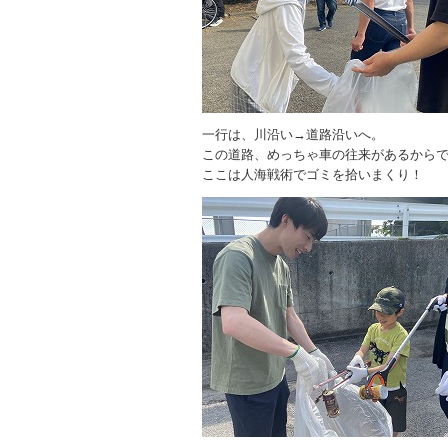
一行は、川沿い→道路沿いへ。
この道路、めっちゃ車の往来があるから
ここは人海戦術でゴミを拾いまくり！