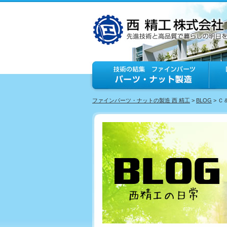
ファインパーツ・ナットの製造 西 精工
>
BLOG
> 