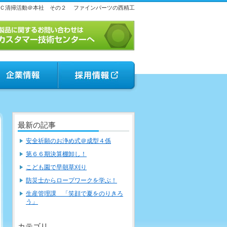
Ｃ清掃活動＠本社 その２
ファインパーツの西精工
最新の記事
安全祈願のお浄め式＠成型４係
第６６期決算棚卸し！
こども園で早朝草刈り
防災士からロープワークを学ぶ！
生産管理課 「笑顔で夏をのりきろ
う」
カテゴリ