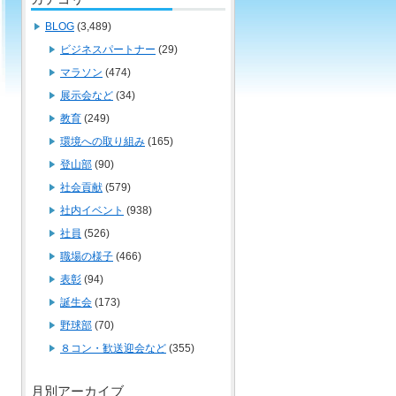
BLOG
(3,489)
ビジネスパートナー
(29)
マラソン
(474)
展示会など
(34)
教育
(249)
環境への取り組み
(165)
登山部
(90)
社会貢献
(579)
社内イベント
(938)
社員
(526)
職場の様子
(466)
表彰
(94)
誕生会
(173)
野球部
(70)
８コン・歓送迎会など
(355)
月別アーカイブ