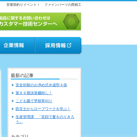
営業部釣りイベント！
ファインパーツの西精工
最新の記事
安全祈願のお浄め式＠成型４係
第６６期決算棚卸し！
こども園で早朝草刈り
防災士からロープワークを学ぶ！
生産管理課 「笑顔で夏をのりきろ
う」
カテゴリ