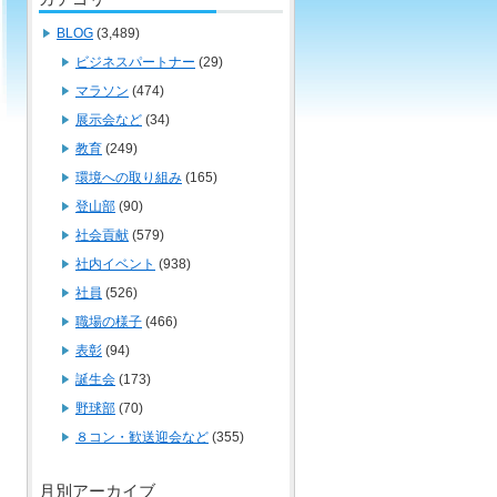
BLOG
(3,489)
ビジネスパートナー
(29)
マラソン
(474)
展示会など
(34)
教育
(249)
環境への取り組み
(165)
登山部
(90)
社会貢献
(579)
社内イベント
(938)
社員
(526)
職場の様子
(466)
表彰
(94)
誕生会
(173)
野球部
(70)
８コン・歓送迎会など
(355)
月別アーカイブ