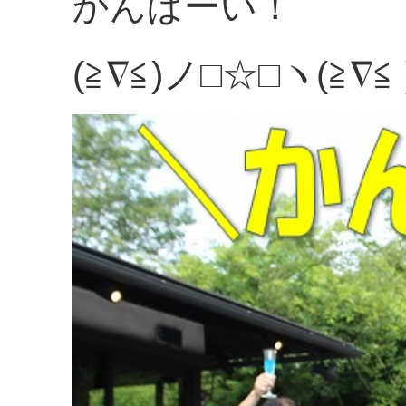
かんぱーい！
(≧∇≦)ノ□☆□ヽ(≧∇≦ 