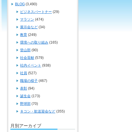
BLOG
(3,490)
ビジネスパートナー
(29)
マラソン
(474)
展示会など
(34)
教育
(249)
環境への取り組み
(165)
登山部
(90)
社会貢献
(579)
社内イベント
(938)
社員
(527)
職場の様子
(467)
表彰
(94)
誕生会
(173)
野球部
(70)
８コン・歓送迎会など
(355)
月別アーカイブ