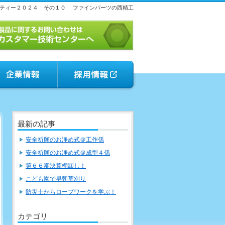
ティー２０２４ その１０
ファインパーツの西精工
最新の記事
安全祈願のお浄め式＠工作係
安全祈願のお浄め式＠成型４係
第６６期決算棚卸し！
こども園で早朝草刈り
防災士からロープワークを学ぶ！
カテゴリ