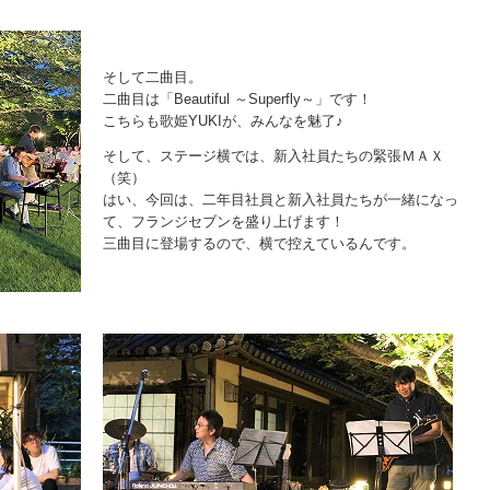
そして二曲目。
二曲目は「Beautiful ～Superfly～」です！
こちらも歌姫YUKIが、みんなを魅了♪
そして、ステージ横では、新入社員たちの緊張ＭＡＸ
（笑）
はい、今回は、二年目社員と新入社員たちが一緒になっ
て、フランジセブンを盛り上げます！
三曲目に登場するので、横で控えているんです。