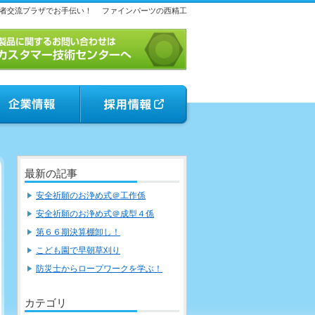
者交流プラザでお手伝い！
ファインパーツの西精工
最新の記事
安全祈願のお浄め式＠工作係
安全祈願のお浄め式＠成型４係
第６６期決算棚卸し！
こども園で早朝草刈り
防災士からロープワークを学ぶ！
カテゴリ