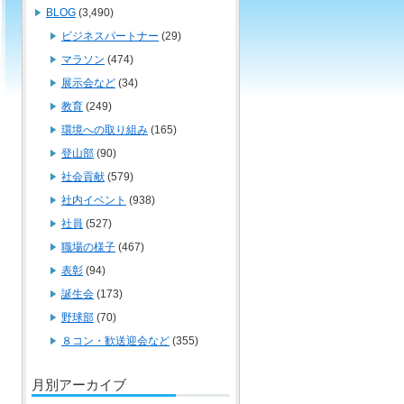
BLOG
(3,490)
ビジネスパートナー
(29)
マラソン
(474)
展示会など
(34)
教育
(249)
環境への取り組み
(165)
登山部
(90)
社会貢献
(579)
社内イベント
(938)
社員
(527)
職場の様子
(467)
表彰
(94)
誕生会
(173)
野球部
(70)
８コン・歓送迎会など
(355)
月別アーカイブ