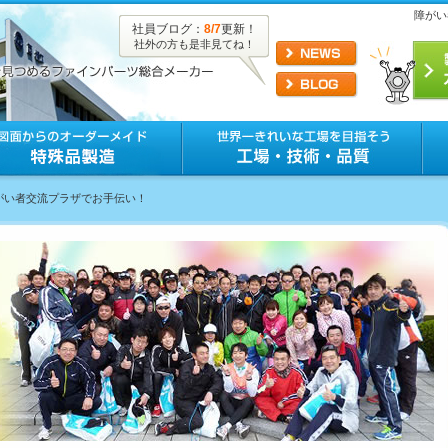
障がい
社員ブログ：
8/7
更新！
社外の方も是非見てね！
障がい者交流プラザでお手伝い！