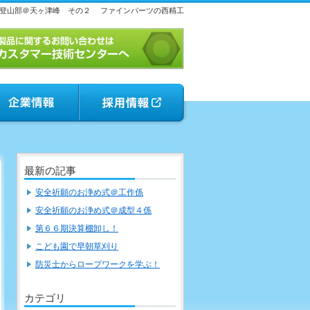
登山部＠天ヶ津峰 その２
ファインパーツの西精工
最新の記事
安全祈願のお浄め式＠工作係
安全祈願のお浄め式＠成型４係
第６６期決算棚卸し！
こども園で早朝草刈り
防災士からロープワークを学ぶ！
カテゴリ