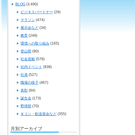
BLOG
(3,490)
ビジネスパートナー
(29)
マラソン
(474)
展示会など
(34)
教育
(249)
環境への取り組み
(165)
登山部
(90)
社会貢献
(579)
社内イベント
(938)
社員
(527)
職場の様子
(467)
表彰
(94)
誕生会
(173)
野球部
(70)
８コン・歓送迎会など
(355)
月別アーカイブ