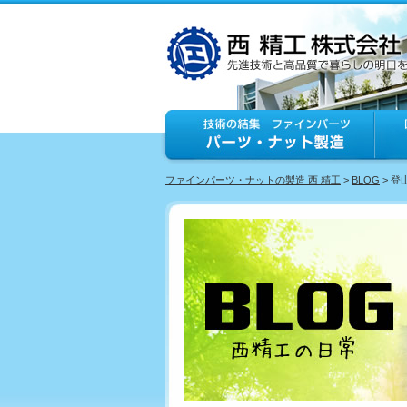
ファインパーツ・ナットの製造 西 精工
>
BLOG
> 