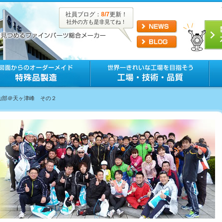
社員ブログ：
8/7
更新！
社外の方も是非見てね！
登山部＠天ヶ津峰 その２