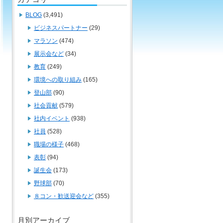
BLOG
(3,491)
ビジネスパートナー
(29)
マラソン
(474)
展示会など
(34)
教育
(249)
環境への取り組み
(165)
登山部
(90)
社会貢献
(579)
社内イベント
(938)
社員
(528)
職場の様子
(468)
表彰
(94)
誕生会
(173)
野球部
(70)
８コン・歓送迎会など
(355)
月別アーカイブ