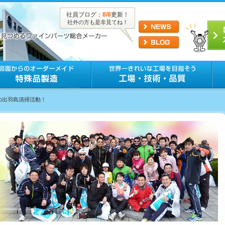
社員ブログ：
8/8
更新！
社外の方も是非見てね！
冬の出羽島清掃活動！