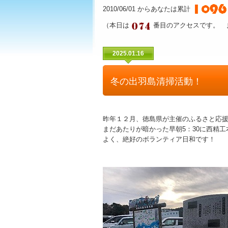
2010/06/01 からあなたは累計
（本日は
番目のアクセスです。 
2025.01.16
冬の出羽島清掃活動！
昨年１２月、徳島県が主催のふるさと応援し
まだあたりが暗かった早朝5：30に西精
よく、絶好のボランティア日和です！