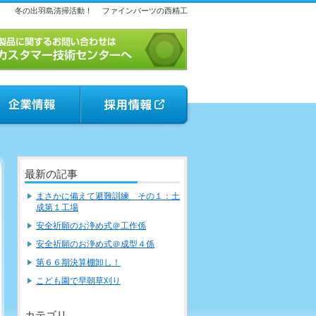
冬の出羽島清掃活動！
ファインパーツの西精工
最新の記事
まさかに備えて避難訓練 その１：土
成第１工場
安全祈願のお浄め式＠工作係
安全祈願のお浄め式＠成型４係
第６６期決算棚卸し！
こども園で早朝草刈り
カテゴリ