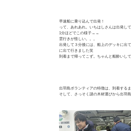
早速船に乗り込んで出発！
って、あれあれ。いちはしさんは出発し
1分ほどでこの様子→→
雲行きが怪しい。。。
出発して３分後には、船上のデッキに出
に出て行きました笑
到着まで帰ってこず。ちゃんと船酔いし
出羽島ボランティアの特徴は、到着する
そして、さっそく謎の木材運びから出羽