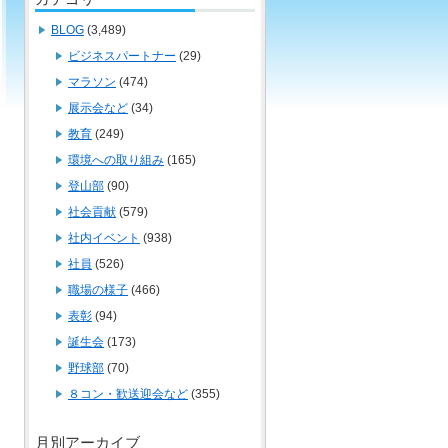
BLOG
(3,489)
ビジネスパートナー
(29)
マラソン
(474)
展示会など
(34)
教育
(249)
環境への取り組み
(165)
登山部
(90)
社会貢献
(579)
社内イベント
(938)
社員
(526)
職場の様子
(466)
表彰
(94)
誕生会
(173)
野球部
(70)
８コン・歓送迎会など
(355)
月別アーカイブ