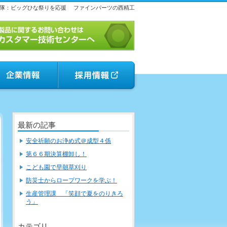
隊：ビッグひな祭りを応援
ファインパーツの西精工
最新の記事
安全祈願のお浄め式＠成型４係
第６６期決算棚卸し！
こども園で早朝草刈り
防災士からロープワークを学ぶ！
生産管理課 「笑顔で夏をのりきろ
う」
カテゴリ