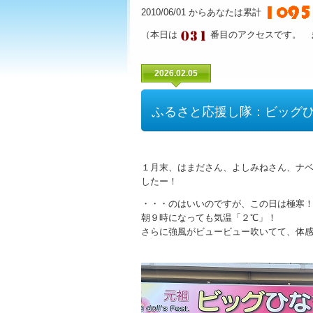
2010/06/01 からあなたは累計
（本日は
番目のアクセスです。 
2026.02.05
ふるさと応援し隊：ビッグ
１月末、はまださん、よしみねさん、ナ
したー！
・・・のはいいのですが、この日は極寒
朝９時になっても気温「２℃」！
さらに強風がビュービュー吹いてて、体