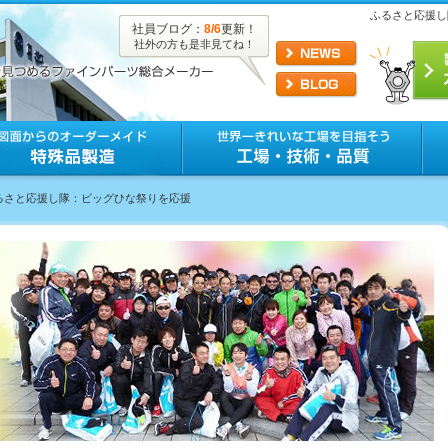
ふるさと応援し
社員ブログ：
8/6
更新！
社外の方も是非見てね！
ふるさと応援し隊：ビッグひな祭りを応援