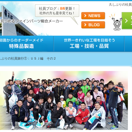
久しぶりの社員
社員ブログ：
8/6
更新！
社外の方も是非見てね！
久しぶりの社員旅行①：ＵＳＪ編 その２