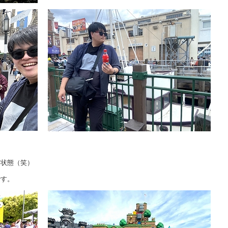
。
」状態（笑）
です。