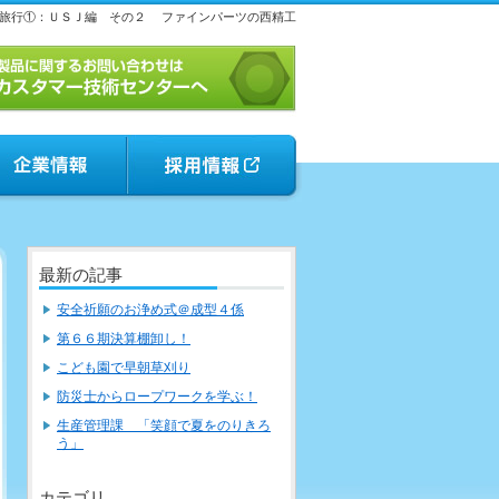
旅行①：ＵＳＪ編 その２
ファインパーツの西精工
最新の記事
安全祈願のお浄め式＠成型４係
第６６期決算棚卸し！
こども園で早朝草刈り
防災士からロープワークを学ぶ！
生産管理課 「笑顔で夏をのりきろ
う」
カテゴリ