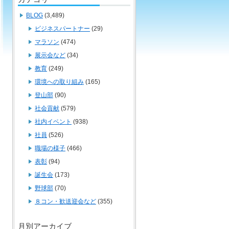
BLOG
(3,489)
ビジネスパートナー
(29)
マラソン
(474)
展示会など
(34)
教育
(249)
環境への取り組み
(165)
登山部
(90)
社会貢献
(579)
社内イベント
(938)
社員
(526)
職場の様子
(466)
表彰
(94)
誕生会
(173)
野球部
(70)
８コン・歓送迎会など
(355)
月別アーカイブ