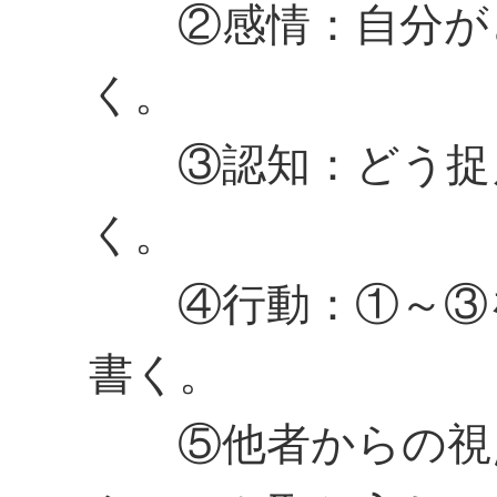
②感情：自分がど
く。
③認知：どう捉え
く。
④行動：①～③を
書く。
⑤他者からの視点