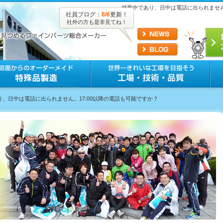
就業中であり、日中は電話に出られません
社員ブログ：
8/6
更新！
社外の方も是非見てね！
り、日中は電話に出られません。17:00以降の電話も可能ですか？