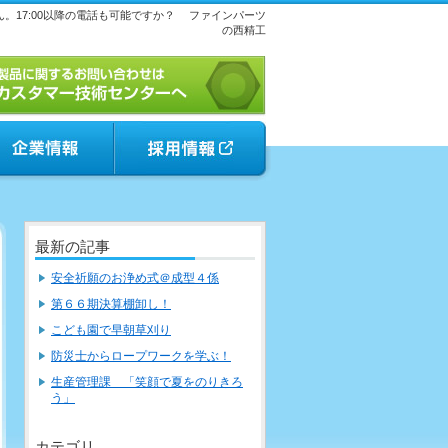
。17:00以降の電話も可能ですか？
ファインパーツ
の西精工
最新の記事
安全祈願のお浄め式＠成型４係
第６６期決算棚卸し！
こども園で早朝草刈り
防災士からロープワークを学ぶ！
生産管理課 「笑顔で夏をのりきろ
う」
カテゴリ