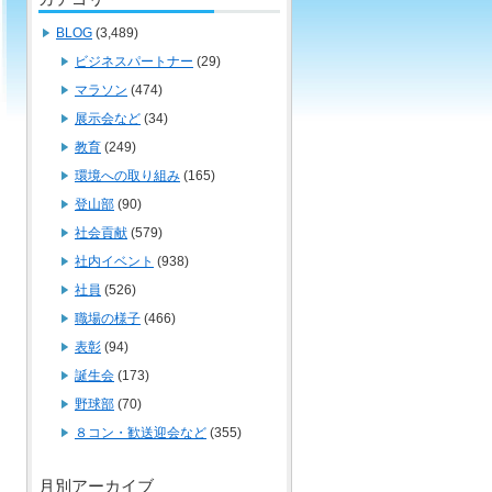
BLOG
(3,489)
ビジネスパートナー
(29)
マラソン
(474)
展示会など
(34)
教育
(249)
環境への取り組み
(165)
登山部
(90)
社会貢献
(579)
社内イベント
(938)
社員
(526)
職場の様子
(466)
表彰
(94)
誕生会
(173)
野球部
(70)
８コン・歓送迎会など
(355)
月別アーカイブ