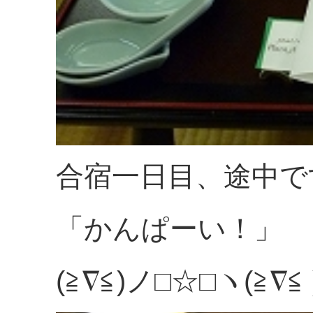
合宿一日目、途中で
「かんぱーい！」
(≧∇≦)ノ□☆□ヽ(≧∇≦ 