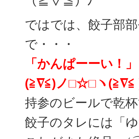
（≧▽≦）ﾉ
ではでは、餃子部部
で・・・
「かんぱーーい！」
(≧∇≦)ノ□☆□ヽ(≧∇≦ 
持参のビールで乾杯
餃子のタレには「ゆ